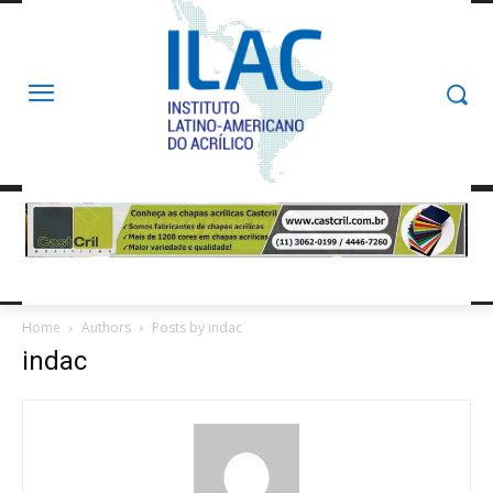
Home
Authors
Posts by indac
indac