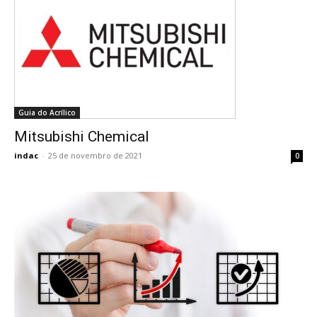
Guia do Acrílico
Mitsubishi Chemical
indac
-
25 de novembro de 2021
0