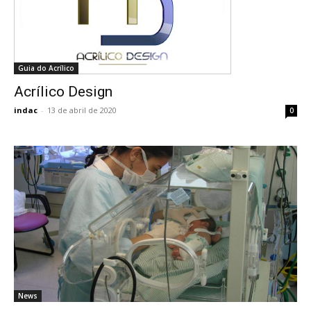
Guia do Acrílico
Acrílico Design
indac
-
13 de abril de 2020
0
News