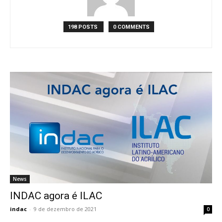
198 POSTS
0 COMMENTS
News
INDAC agora é ILAC
indac
-
9 de dezembro de 2021
0