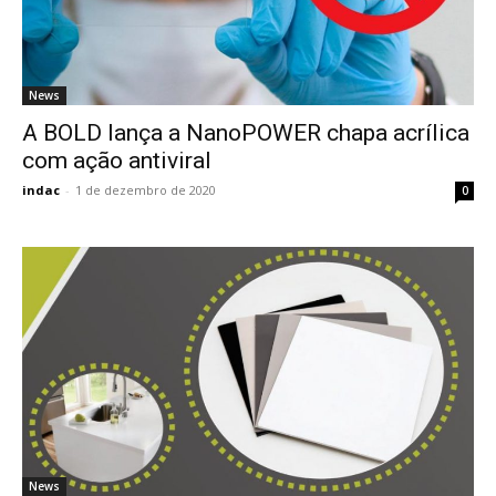
News
A BOLD lança a NanoPOWER chapa acrílica
com ação antiviral
indac
-
1 de dezembro de 2020
0
News