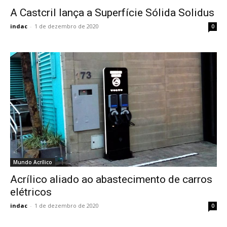
A Castcril lança a Superfície Sólida Solidus
indac
-
1 de dezembro de 2020
0
Mundo Acrílico
Acrílico aliado ao abastecimento de carros
elétricos
indac
-
1 de dezembro de 2020
0