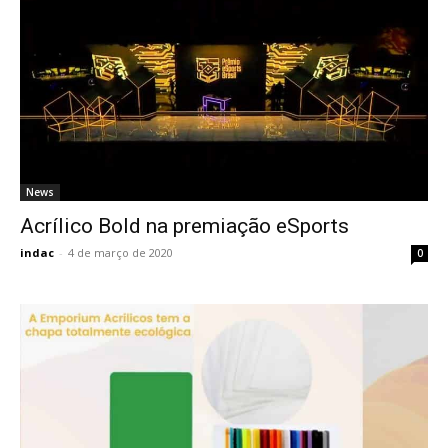
News
Acrílico Bold na premiação eSports
indac
-
4 de março de 2020
0