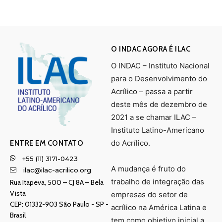
O INDAC AGORA É ILAC
O INDAC – Instituto Nacional
para o Desenvolvimento do
Acrílico – passa a partir
deste mês de dezembro de
2021 a se chamar ILAC –
Instituto Latino-Americano
do Acrílico.
ENTRE EM CONTATO
+55 (11) 3171-0423
A mudança é fruto do
ilac@ilac-acrilico.org
trabalho de integração das
Rua Itapeva, 500 – CJ 8A – Bela
Vista
empresas do setor de
CEP: 01332-903 Sâo Paulo - SP -
acrílico na América Latina e
Brasil
tem como objetivo inicial a