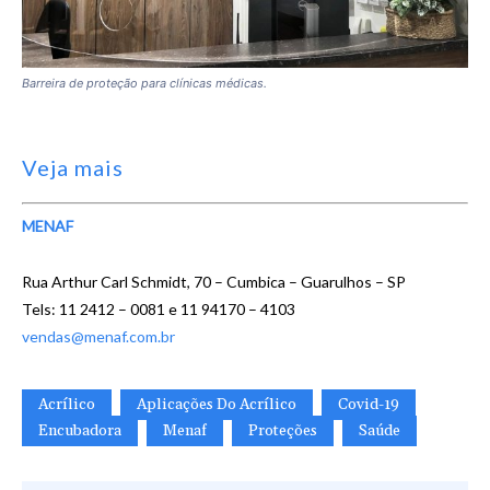
Barreira de proteção para clínicas médicas.
Veja mais
MENAF
Rua Arthur Carl Schmidt, 70 – Cumbica – Guarulhos – SP
Tels: 11 2412 – 0081 e 11 94170 – 4103
vendas@menaf.com.br
Acrílico
Aplicações Do Acrílico
Covid-19
Encubadora
Menaf
Proteções
Saúde