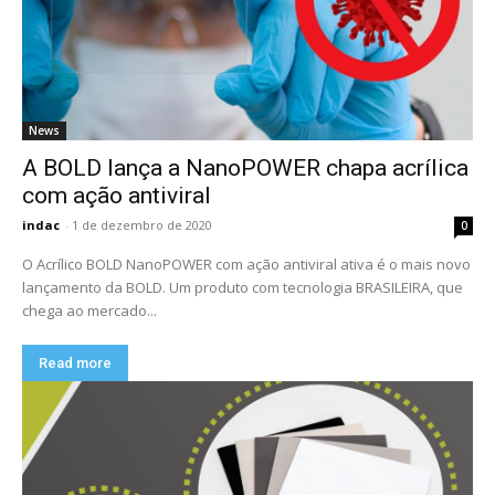
News
A BOLD lança a NanoPOWER chapa acrílica
com ação antiviral
indac
-
1 de dezembro de 2020
0
O Acrílico BOLD NanoPOWER com ação antiviral ativa é o mais novo
lançamento da BOLD. Um produto com tecnologia BRASILEIRA, que
chega ao mercado...
Read more