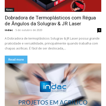
News
Dobradora de Termoplásticos com Régua
de Ângulos da Solugrav & JR Laser
indac
-
5 de outubro de 2020
0
A Dobradora de termoplásticos Solugrav & JR Laser possui grande
praticidade e versatilidade, principalmente quando trabalha com
chapas acrílicas. É fácil de ser deslocada,...
Read more