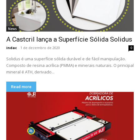
News
A Castcril lança a Superfície Sólida Solidus
indac
-
1 de dezembro de 2020
0
Solidus é uma superfície sólida durável e de fácil manipulação.
Composto de resina acrílica (PMMA) e minerais naturais. O principal
mineral é ATH, derivado...
Read more