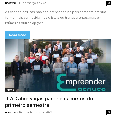
mestre
-
19 de março de 2023
0
As chapas acrílicas não são oferecidas no país somente em sua
forma mais conhecida – as cristais ou transparentes, mas em
inúmeras outras opções:...
Read more
News
ILAC abre vagas para seus cursos do
primeiro semestre
mestre
-
16 de setembro de 2022
0