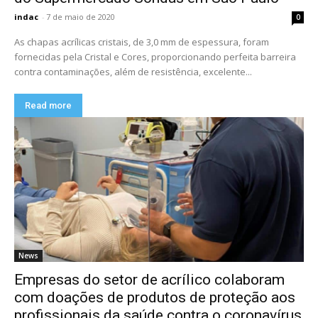
indac
-
7 de maio de 2020
0
As chapas acrílicas cristais, de 3,0 mm de espessura, foram
fornecidas pela Cristal e Cores, proporcionando perfeita barreira
contra contaminações, além de resistência, excelente...
Read more
News
Empresas do setor de acrílico colaboram
com doações de produtos de proteção aos
profissionais da saúde contra o coronavírus