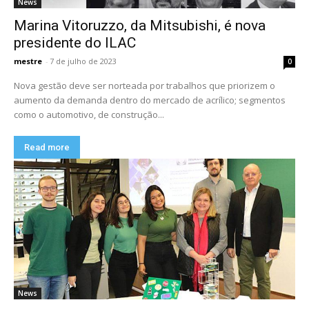
News
Marina Vitoruzzo, da Mitsubishi, é nova
presidente do ILAC
mestre
-
7 de julho de 2023
0
Nova gestão deve ser norteada por trabalhos que priorizem o
aumento da demanda dentro do mercado de acrílico; segmentos
como o automotivo, de construção...
Read more
News