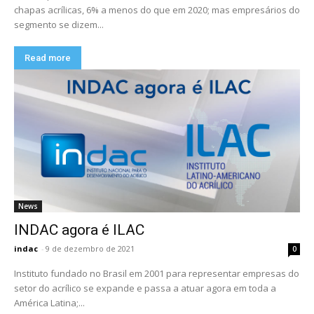
chapas acrílicas, 6% a menos do que em 2020; mas empresários do
segmento se dizem...
Read more
News
INDAC agora é ILAC
indac
-
9 de dezembro de 2021
0
Instituto fundado no Brasil em 2001 para representar empresas do
setor do acrílico se expande e passa a atuar agora em toda a
América Latina;...