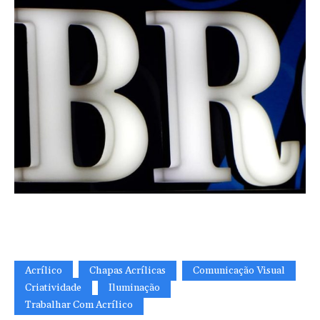
Acrílico
Chapas Acrílicas
Comunicação Visual
Criatividade
Iluminação
Trabalhar Com Acrílico