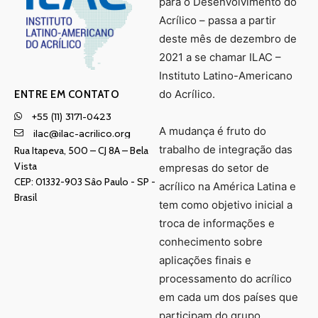
para o Desenvolvimento do
Acrílico – passa a partir
deste mês de dezembro de
2021 a se chamar ILAC –
Instituto Latino-Americano
do Acrílico.
ENTRE EM CONTATO
+55 (11) 3171-0423
A mudança é fruto do
ilac@ilac-acrilico.org
trabalho de integração das
Rua Itapeva, 500 – CJ 8A – Bela
Vista
empresas do setor de
CEP: 01332-903 Sâo Paulo - SP -
acrílico na América Latina e
Brasil
tem como objetivo inicial a
troca de informações e
conhecimento sobre
aplicações finais e
processamento do acrílico
em cada um dos países que
participam do grupo.