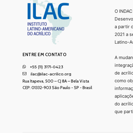
O INDAC 
Desenvol
a partir
2021 a s
Latino-A
ENTRE EM CONTATO
A mudanç
integraç
+55 (11) 3171-0423
de acríl
ilac@ilac-acrilico.org
como obje
Rua Itapeva, 500 – CJ 8A – Bela Vista
CEP: 01332-903 Sâo Paulo - SP - Brasil
informa
aplicaçõ
do acríl
que part